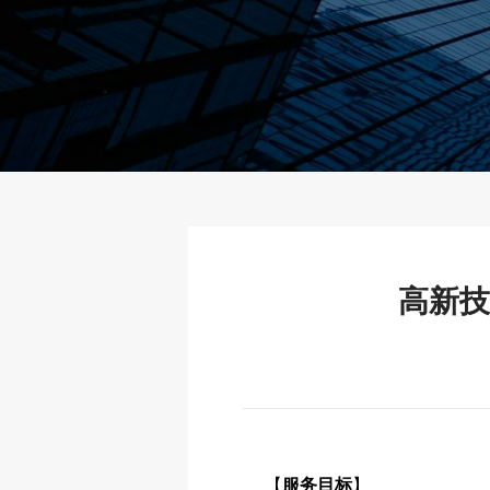
高新技
【
服务目标
】