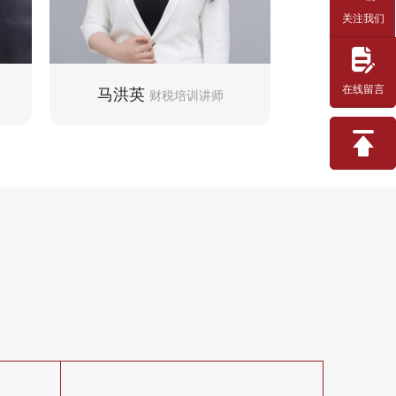
为载体
关注我们
教学擅长：企业所
控、
教学擅长：土地增值税、企业所得税、
土地增值税、增值
防范
个人所得税、研发费加计扣除等
划、税务稽查
在线留言
马洪英
唐玉
财税培训讲师