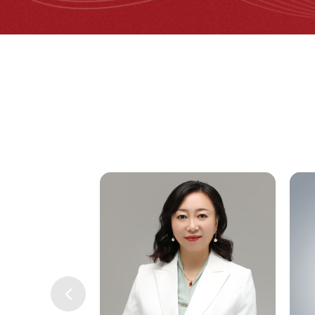
洪英
唐玉梅
训讲师
高级讲师
 8年工作经验
25年工作经验 18年工作经验
基础 以多样化学习
教学理念：服务税收 帮助纳税人
教