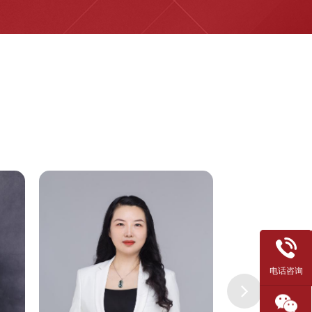
马洪英
唐
财税培训讲师
高
电话咨询
24年工作经验 8年工作经验
25年工作经验
户满
教学理念：以经验为基础 以多样化学习
教学理念：服务